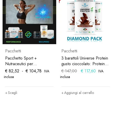
Pacchetti
Pacchetti
Pacchetto Sport +
3 barattoli Universe Protein
Nutraceutici per
gusto cioccolato: Proteine
Performance Sportiva e
vegane in polvere con 4
€
82,52
-
€
104,78
€
147,00
€
117,60
IVA
IVA
Recupero Muscolare |
fonti vegetali |500 g
inclusa
inclusa
Versione PERFORMANCE
e RECUPERO
Scegli
Aggiungi al carrello