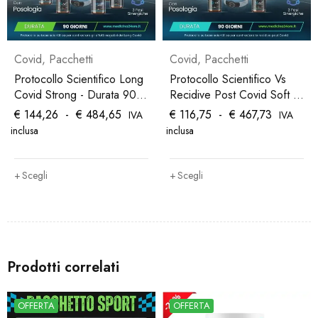
Covid
,
Pacchetti
Covid
,
Pacchetti
Protocollo Scientifico Long
Protocollo Scientifico Vs
Covid Strong - Durata 90
Recidive Post Covid Soft -
Giorni
Durata 90 Giorni
€
144,26
-
€
484,65
€
116,75
-
€
467,73
IVA
IVA
inclusa
inclusa
Scegli
Scegli
Prodotti correlati
OFFERTA
OFFERTA