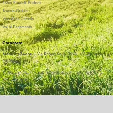
I Miei Prodotti Preferiti
Traccia Ordine
Visualizza Carrello
Vai al Pagamento
Corporate
Medicina24ore
– Via Robert Koch, 20/A, 43123 Parma
PR, Italia
P. IVA e C. Fisc. P. IVA 02895550347 – REA PR275711
SDI: M5UXCR1