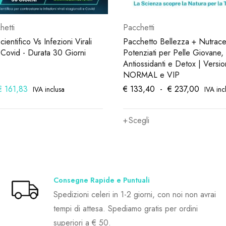
hetti
Pacchetti
ientifico Vs Infezioni Virali
Pacchetto Bellezza + Nutraceu
 Covid - Durata 30 Giorni
Potenziati per Pelle Giovane,
Antiossidanti e Detox | Versi
NORMAL e VIP
€
161,83
€
133,40
-
€
237,00
IVA inclusa
IVA inc
Scegli
Consegne Rapide e Puntuali
Spedizioni celeri in 1-2 giorni, con noi non avrai
tempi di attesa. Spediamo gratis per ordini
superiori a € 50.