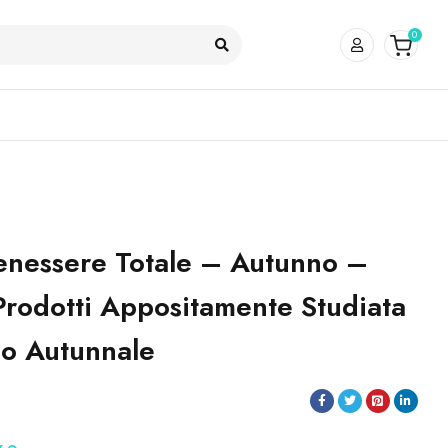
0
enessere Totale – Autunno –
Prodotti Appositamente Studiata
do Autunnale
Sold:
2
/
25