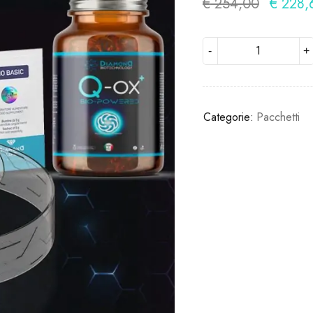
€
254,00
€
228,
Le offerte terminano
Categorie:
Pacchetti