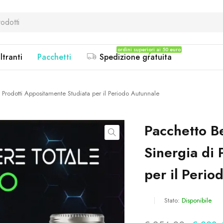
ordini superiori ai 50 euro
ltranti
Pacchetti
Spedizione gratuita
Prodotti Appositamente Studiata per il Periodo Autunnale
Pacchetto B
Sinergia di 
per il Perio
Stato:
Disponibile