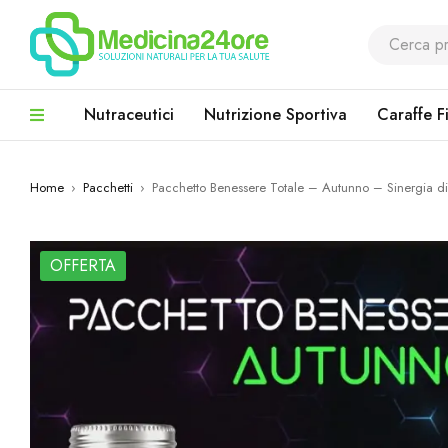
Nutraceutici
Nutrizione Sportiva
Caraffe Fi
Home
›
Pacchetti
›
Pacchetto Benessere Totale – Autunno – Sinergia di 
OFFERTA