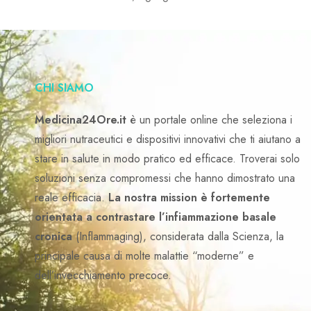
CHI SIAMO
Medicina24Ore.it
è un portale online che seleziona i
migliori nutraceutici e dispositivi innovativi che ti aiutano a
stare in salute in modo pratico ed efficace. Troverai solo
soluzioni senza compromessi che hanno dimostrato una
reale efficacia.
La nostra mission è fortemente
orientata a contrastare l’infiammazione basale
cronica
(Inflammaging), considerata dalla Scienza, la
principale causa di molte malattie “moderne” e
dell’invecchiamento precoce.