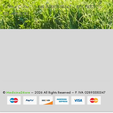
P. IVA e C. Fisc. P. IVA 02895550347 – REA PR275711
SDI: M5UXCR1
©
Medicina24ore
– 2026 All Rights Reserved – P. IVA 02895550347